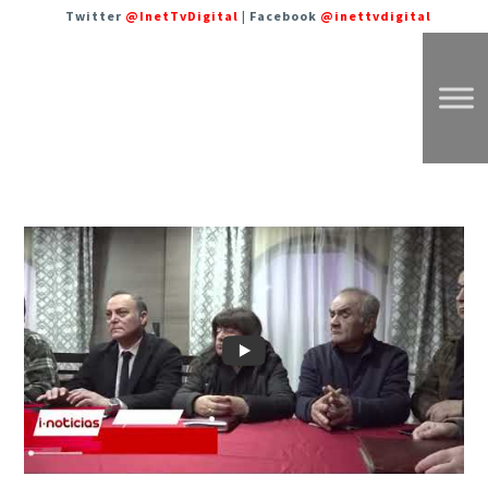
Twitter
@InetTvDigital
| Facebook
@inettvdigital