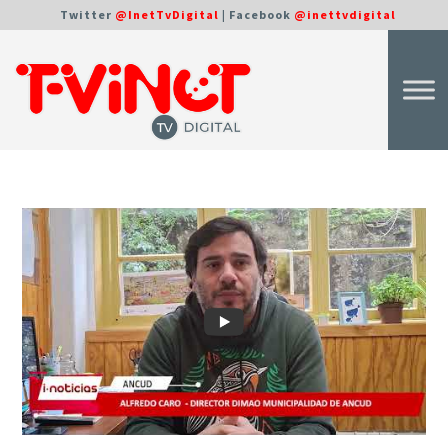
Twitter
@InetTvDigital
| Facebook
@inettvdigital