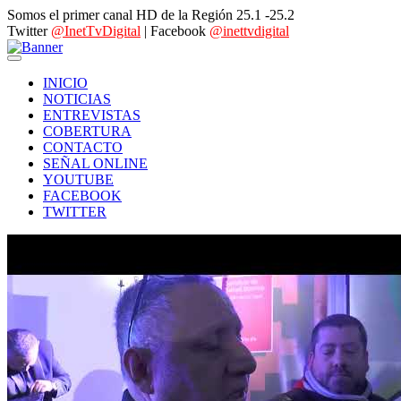
Somos el primer canal HD de la Región 25.1 -25.2
Twitter
@InetTvDigital
| Facebook
@inettvdigital
INICIO
NOTICIAS
ENTREVISTAS
COBERTURA
CONTACTO
SEÑAL ONLINE
YOUTUBE
FACEBOOK
TWITTER