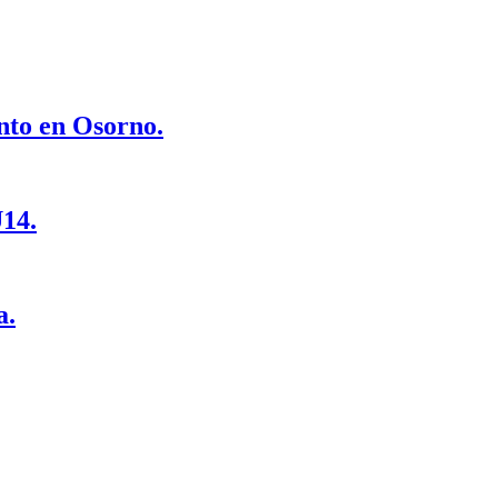
nto en Osorno.
U14.
a.