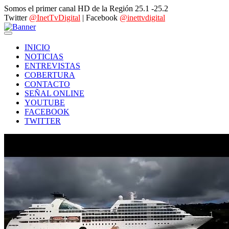
Somos el primer canal HD de la Región 25.1 -25.2
Twitter
@InetTvDigital
| Facebook
@inettvdigital
INICIO
NOTICIAS
ENTREVISTAS
COBERTURA
CONTACTO
SEÑAL ONLINE
YOUTUBE
FACEBOOK
TWITTER