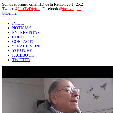
Somos el primer canal HD de la Región 25.1 -25.2
Twitter
@InetTvDigital
| Facebook
@inettvdigital
INICIO
NOTICIAS
ENTREVISTAS
COBERTURA
CONTACTO
SEÑAL ONLINE
YOUTUBE
FACEBOOK
TWITTER