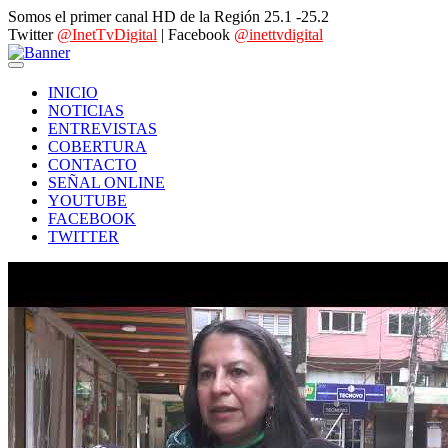
Somos el primer canal HD de la Región 25.1 -25.2
Twitter
@InetTvDigital
| Facebook
@inettvdigital
INICIO
NOTICIAS
ENTREVISTAS
COBERTURA
CONTACTO
SEÑAL ONLINE
YOUTUBE
FACEBOOK
TWITTER