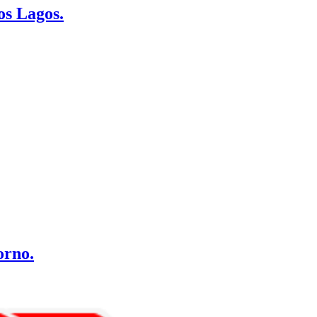
os Lagos.
orno.