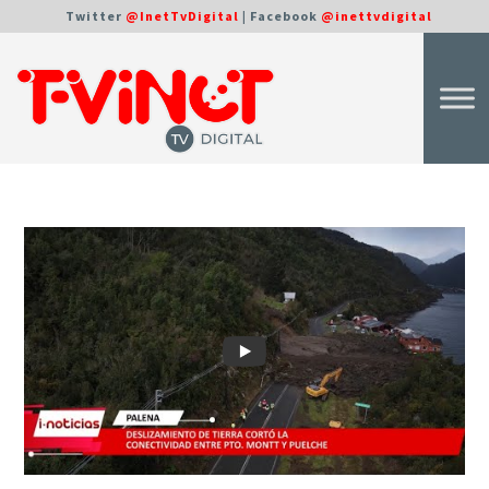
Twitter
@InetTvDigital
| Facebook
@inettvdigital