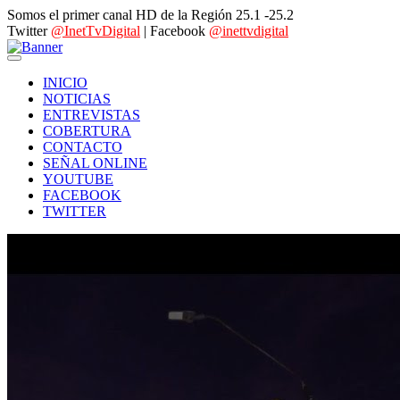
Somos el primer canal HD de la Región 25.1 -25.2
Twitter
@InetTvDigital
| Facebook
@inettvdigital
INICIO
NOTICIAS
ENTREVISTAS
COBERTURA
CONTACTO
SEÑAL ONLINE
YOUTUBE
FACEBOOK
TWITTER