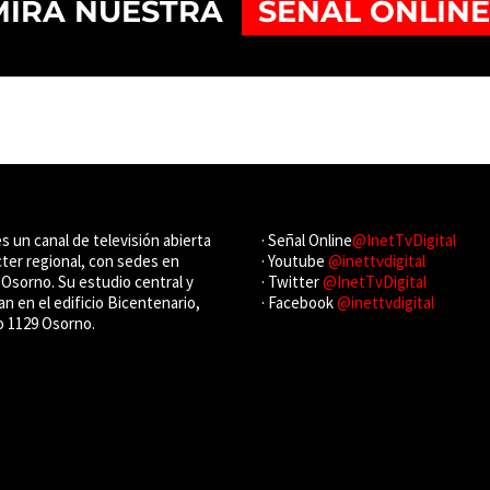
es un canal de televisión abierta
· Señal Online
@InetTvDigital
cter regional, con sedes en
· Youtube
@inettvdigital
Osorno. Su estudio central y
· Twitter
@InetTvDigital
an en el edificio Bicentenario,
· Facebook
@inettvdigital
o 1129 Osorno.