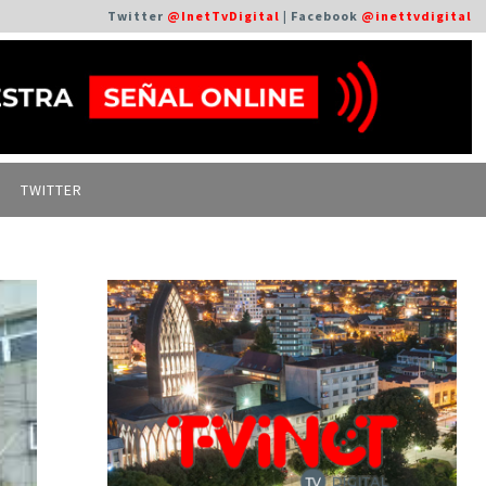
Twitter
@InetTvDigital
| Facebook
@inettvdigital
TWITTER