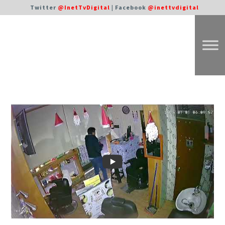
Twitter
@InetTvDigital
| Facebook
@inettvdigital