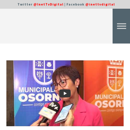
Twitter
@InetTvDigital
| Facebook
@inettvdigital