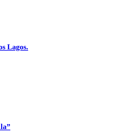
os Lagos.
la”