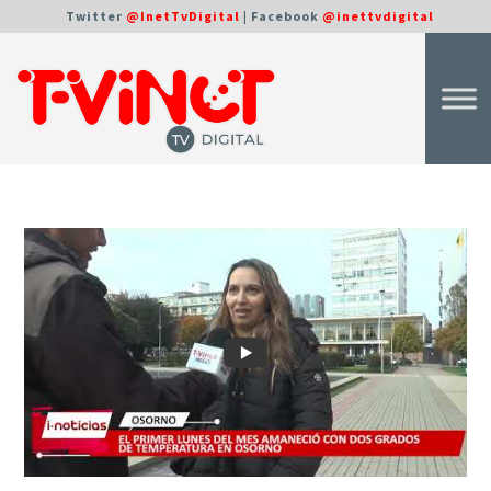
Twitter
@InetTvDigital
| Facebook
@inettvdigital