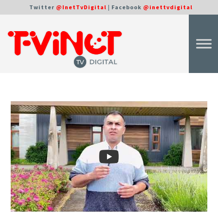
Twitter
@InetTvDigital
| Facebook
@inettvdigital