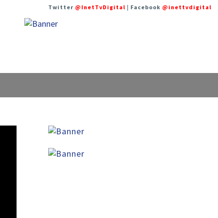
Twitter
@InetTvDigital
| Facebook
@inettvdigital