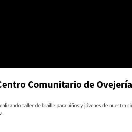
l Centro Comunitario de Ovejería
ealizando taller de braille para niños y jóvenes de nuestra c
a.