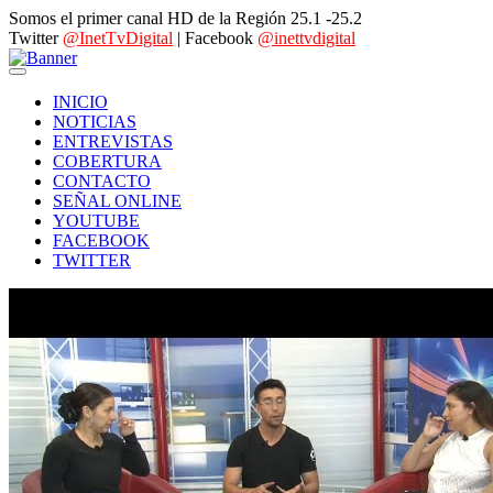
Somos el primer canal HD de la Región 25.1 -25.2
Twitter
@InetTvDigital
| Facebook
@inettvdigital
INICIO
NOTICIAS
ENTREVISTAS
COBERTURA
CONTACTO
SEÑAL ONLINE
YOUTUBE
FACEBOOK
TWITTER