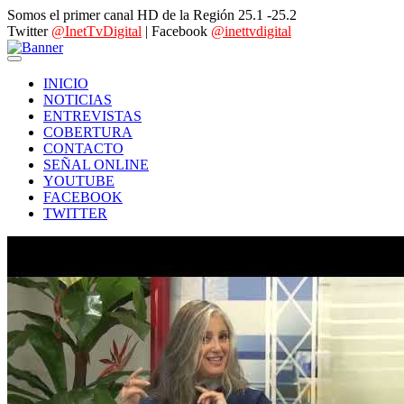
Somos el primer canal HD de la Región 25.1 -25.2
Twitter
@InetTvDigital
| Facebook
@inettvdigital
INICIO
NOTICIAS
ENTREVISTAS
COBERTURA
CONTACTO
SEÑAL ONLINE
YOUTUBE
FACEBOOK
TWITTER