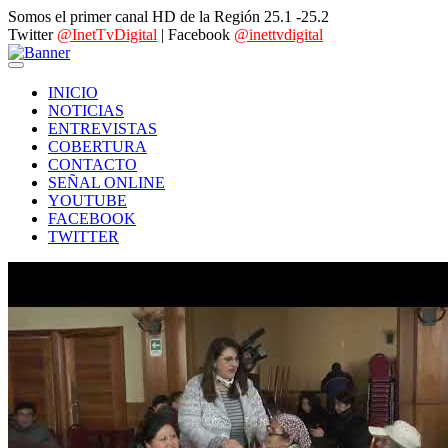
Somos el primer canal HD de la Región 25.1 -25.2
Twitter
@InetTvDigital
| Facebook
@inettvdigital
INICIO
NOTICIAS
ENTREVISTAS
COBERTURA
CONTACTO
SEÑAL ONLINE
YOUTUBE
FACEBOOK
TWITTER