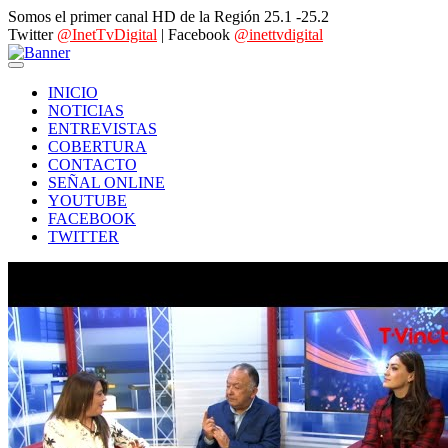
Somos el primer canal HD de la Región 25.1 -25.2
Twitter
@InetTvDigital
| Facebook
@inettvdigital
INICIO
NOTICIAS
ENTREVISTAS
COBERTURA
CONTACTO
SEÑAL ONLINE
YOUTUBE
FACEBOOK
TWITTER