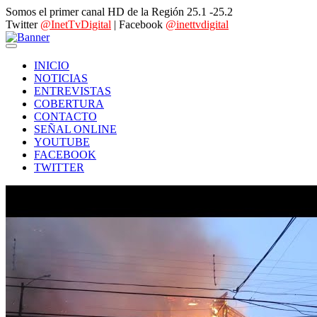
Somos el primer canal HD de la Región 25.1 -25.2
Twitter
@InetTvDigital
| Facebook
@inettvdigital
INICIO
NOTICIAS
ENTREVISTAS
COBERTURA
CONTACTO
SEÑAL ONLINE
YOUTUBE
FACEBOOK
TWITTER