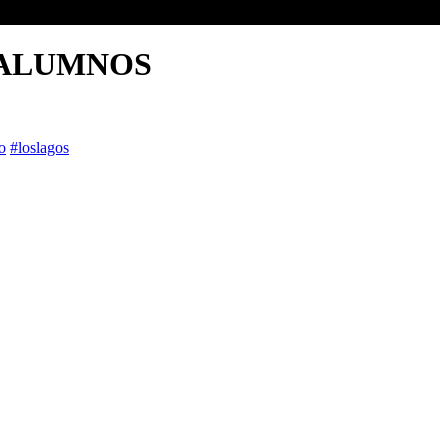
 ALUMNOS
o
#loslagos