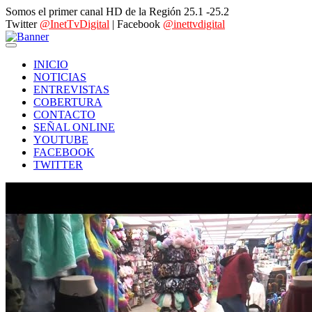
Somos el primer canal HD de la Región 25.1 -25.2
Twitter
@InetTvDigital
| Facebook
@inettvdigital
INICIO
NOTICIAS
ENTREVISTAS
COBERTURA
CONTACTO
SEÑAL ONLINE
YOUTUBE
FACEBOOK
TWITTER