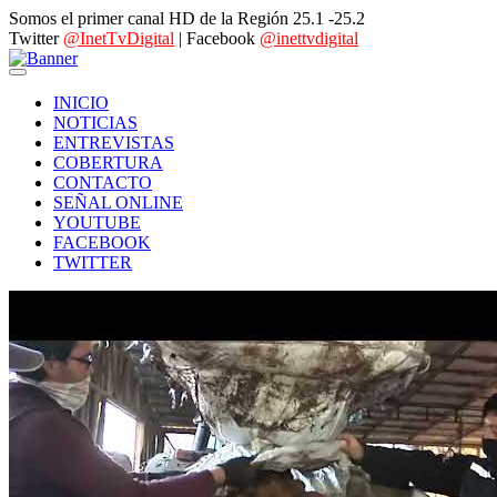
Somos el primer canal HD de la Región 25.1 -25.2
Twitter
@InetTvDigital
| Facebook
@inettvdigital
INICIO
NOTICIAS
ENTREVISTAS
COBERTURA
CONTACTO
SEÑAL ONLINE
YOUTUBE
FACEBOOK
TWITTER