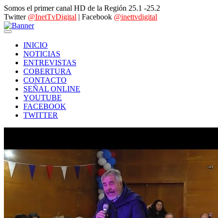
Somos el primer canal HD de la Región 25.1 -25.2
Twitter
@InetTvDigital
| Facebook
@inettvdigital
INICIO
NOTICIAS
ENTREVISTAS
COBERTURA
CONTACTO
SEÑAL ONLINE
YOUTUBE
FACEBOOK
TWITTER