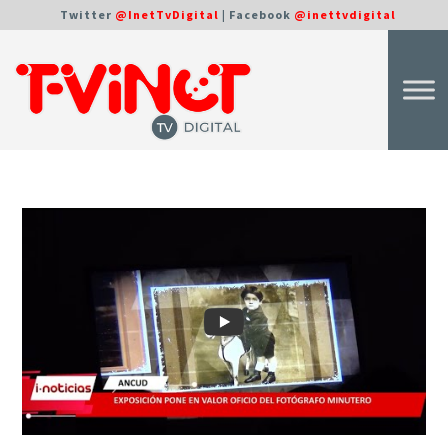
Twitter
@InetTvDigital
| Facebook
@inettvdigital