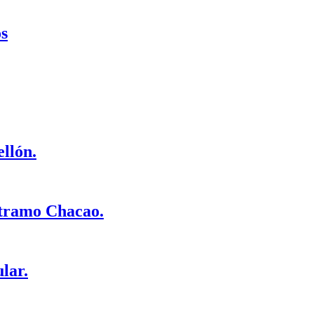
os
llón.
5 tramo Chacao.
lar.