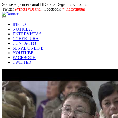
Somos el primer canal HD de la Región 25.1 -25.2
Twitter
@InetTvDigital
| Facebook
@inettvdigital
INICIO
NOTICIAS
ENTREVISTAS
COBERTURA
CONTACTO
SEÑAL ONLINE
YOUTUBE
FACEBOOK
TWITTER