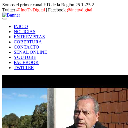
Somos el primer canal HD de la Región 25.1 -25.2
Twitter
@InetTvDigital
| Facebook
@inettvdigital
INICIO
NOTICIAS
ENTREVISTAS
COBERTURA
CONTACTO
SEÑAL ONLINE
YOUTUBE
FACEBOOK
TWITTER