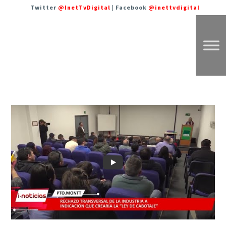
Twitter
@InetTvDigital
| Facebook
@inettvdigital