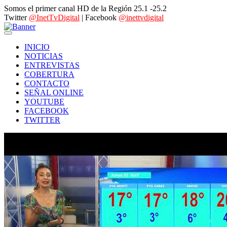
Somos el primer canal HD de la Región 25.1 -25.2
Twitter
@InetTvDigital
| Facebook
@inettvdigital
INICIO
NOTICIAS
ENTREVISTAS
COBERTURA
CONTACTO
SEÑAL ONLINE
YOUTUBE
FACEBOOK
TWITTER