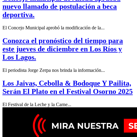
nuevo llamado de postulación a beca
deportiva.
El Concejo Municipal aprobó la modificación de la...
Conozca el pronóstico del tiempo para
este jueves de diciembre en Los Ríos y
Los Lagos.
El periodista Jorge Zerpa nos brinda la información...
Los Jaivas, Cebolla & Bodoque Y Pailita,
Serán El Plato en el Festival Osorno 2025
El Festival de la Leche y la Carne...