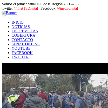
Somos el primer canal HD de la Región 25.1 -25.2
Twitter
@InetTvDigital
| Facebook
@inettvdigital
INICIO
NOTICIAS
ENTREVISTAS
COBERTURA
CONTACTO
SEÑAL ONLINE
YOUTUBE
FACEBOOK
TWITTER