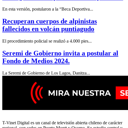
En esta versión, postularon a la “Beca Deportiva...
Recuperan cuerpos de alpinistas
fallecidos en volcán puntiagudo
El procedimiento policial se realizó a 4.000 pies...
Seremi de Gobierno invita a postular al
Fondo de Medios 2024.
La Seremi de Gobierno de Los Lagos, Danitza...
T-Vinet Digital es un canal de televisión abierta chileno de carácter
regional, con sedes en Puerto Montt y Osorno. Su estudio central y