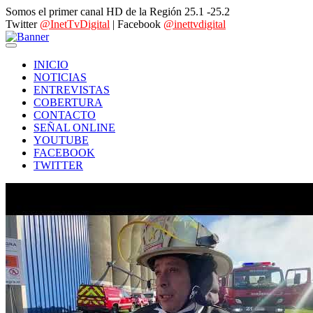
Somos el primer canal HD de la Región 25.1 -25.2
Twitter
@InetTvDigital
| Facebook
@inettvdigital
INICIO
NOTICIAS
ENTREVISTAS
COBERTURA
CONTACTO
SEÑAL ONLINE
YOUTUBE
FACEBOOK
TWITTER