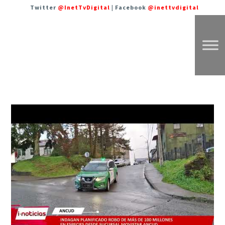
Twitter
@InetTvDigital
| Facebook
@inettvdigital