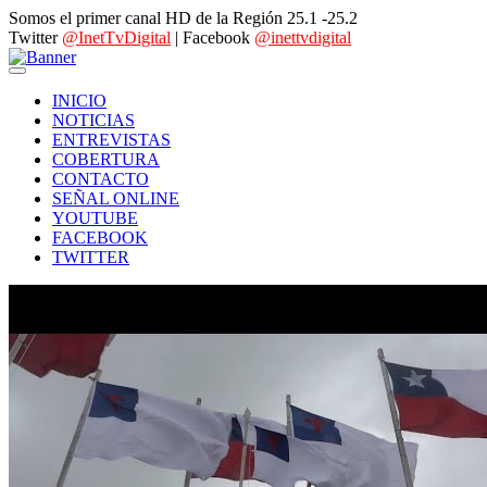
Somos el primer canal HD de la Región 25.1 -25.2
Twitter
@InetTvDigital
| Facebook
@inettvdigital
INICIO
NOTICIAS
ENTREVISTAS
COBERTURA
CONTACTO
SEÑAL ONLINE
YOUTUBE
FACEBOOK
TWITTER