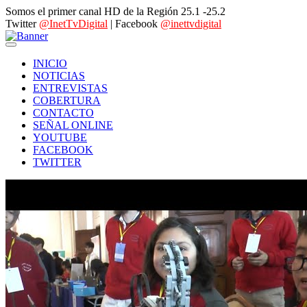
Somos el primer canal HD de la Región 25.1 -25.2
Twitter
@InetTvDigital
| Facebook
@inettvdigital
INICIO
NOTICIAS
ENTREVISTAS
COBERTURA
CONTACTO
SEÑAL ONLINE
YOUTUBE
FACEBOOK
TWITTER