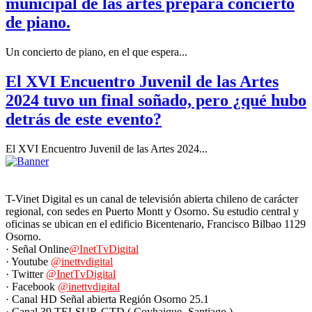
municipal de las artes prepara concierto
de piano.
Un concierto de piano, en el que espera...
El XVI Encuentro Juvenil de las Artes
2024 tuvo un final soñado, pero ¿qué hubo
detrás de este evento?
El XVI Encuentro Juvenil de las Artes 2024...
T-Vinet Digital es un canal de televisión abierta chileno de carácter
regional, con sedes en Puerto Montt y Osorno. Su estudio central y
oficinas se ubican en el edificio Bicentenario, Francisco Bilbao 1129
Osorno.
· Señal Online
@InetTvDigital
· Youtube
@inettvdigital
· Twitter
@InetTvDigital
· Facebook
@inettvdigital
· Canal HD Señal abierta Región Osorno 25.1
· Canal 39 TELSUR-GTD ( Coyhaique -Santiago )