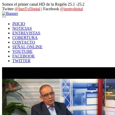
Somos el primer canal HD de la Región 25.1 -25.2
Twitter
@InetTvDigital
| Facebook
@inettvdigital
INICIO
NOTICIAS
ENTREVISTAS
COBERTURA
CONTACTO
SEÑAL ONLINE
YOUTUBE
FACEBOOK
TWITTER