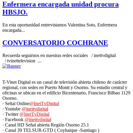
Enfermera encargada unidad procura
HBSJO.
En esta oportunidad entrevistamos Valentina Soto, Enfermera
encargada...
CONVERSATORIO COCHRANE
Recuerda seguirnos en nuestras redes sociales / inettvdigital
/ tvinettelevision ...
T-Vinet Digital es un canal de televisión abierta chileno de carácter
regional, con sedes en Puerto Montt y Osorno. Su estudio central y
oficinas se ubican en el edificio Bicentenario, Francisco Bilbao 1129
Osorno.
· Señal Online
@InetTvDigital
· Youtube
@inettvdigital
· Twitter
@InetTvDigital
· Facebook
@inettvdigital
· Canal HD Señal abierta Región Osorno 25.1
· Canal 39 TELSUR-GTD ( Coyhaique -Santiago )