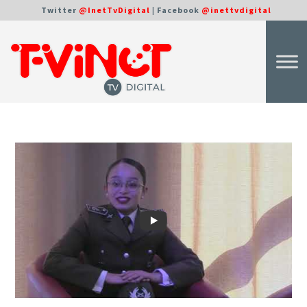
Twitter
@InetTvDigital
| Facebook
@inettvdigital