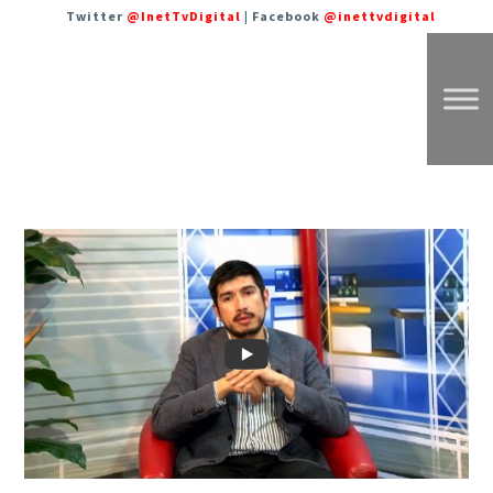
Twitter
@InetTvDigital
| Facebook
@inettvdigital