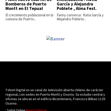
Bomberos de Puerto
García y Alejandra
Montt en El Tepual
Poblete , Alma Fest.
El crecimiento poblacional en la
Fanny conversa : Katia García y
comuna de Puerto...
Alejandra Poblete...
T-Vinet Digital es un canal de televisión abierta chileno de carácter
regional, con sedes en Puerto Montt y Osorno. Su estudio central y
oficinas se ubican en el edificio Bicentenario, Francisco Bilbao 1129
Osorno.
· Señal Online
@InetTvDigital