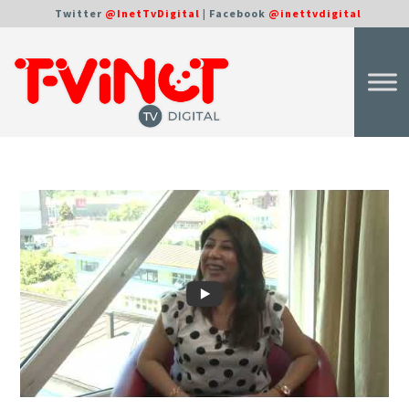
Twitter
@InetTvDigital
| Facebook
@inettvdigital