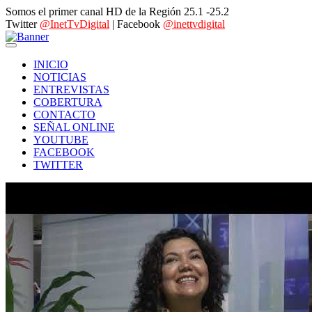
Somos el primer canal HD de la Región 25.1 -25.2
Twitter
@InetTvDigital
| Facebook
@inettvdigital
INICIO
NOTICIAS
ENTREVISTAS
COBERTURA
CONTACTO
SEÑAL ONLINE
YOUTUBE
FACEBOOK
TWITTER