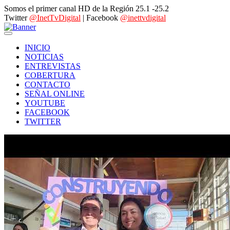
Somos el primer canal HD de la Región 25.1 -25.2
Twitter
@InetTvDigital
| Facebook
@inettvdigital
INICIO
NOTICIAS
ENTREVISTAS
COBERTURA
CONTACTO
SEÑAL ONLINE
YOUTUBE
FACEBOOK
TWITTER