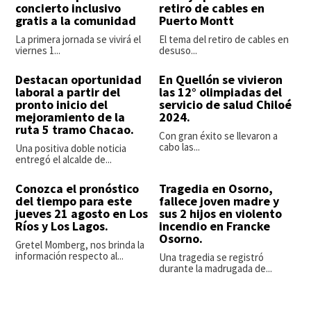
concierto inclusivo
retiro de cables en
gratis a la comunidad
Puerto Montt
La primera jornada se vivirá el
El tema del retiro de cables en
viernes 1...
desuso...
Destacan oportunidad
En Quellón se vivieron
laboral a partir del
las 12° olimpiadas del
pronto inicio del
servicio de salud Chiloé
mejoramiento de la
2024.
ruta 5 tramo Chacao.
Con gran éxito se llevaron a
cabo las...
Una positiva doble noticia
entregó el alcalde de...
Conozca el pronóstico
Tragedia en Osorno,
del tiempo para este
fallece joven madre y
jueves 21 agosto en Los
sus 2 hijos en violento
Ríos y Los Lagos.
incendio en Francke
Osorno.
Gretel Momberg, nos brinda la
información respecto al...
Una tragedia se registró
durante la madrugada de...