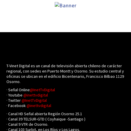
T-Vinet Digital es un canal de televisión abierta chileno de carácter
regional, con sedes en Puerto Montt y Osorno. Su estudio central y
oficinas se ubican en el edificio Bicentenario, Francisco Bilbao 1129
Osorno.
· Señal Online
@InetTvDigital
· Youtube
@inettvdigital
· Twitter
@InetTvDigital
· Facebook
@inettvdigital
· Canal HD Señal abierta Región Osorno 25.1
· Canal 39 TELSUR-GTD ( Coyhaique -Santiago )
· Canal 9 VTR de Osorno.
· Canal 103 Surbit, en Los Ríos y Los Lagos.