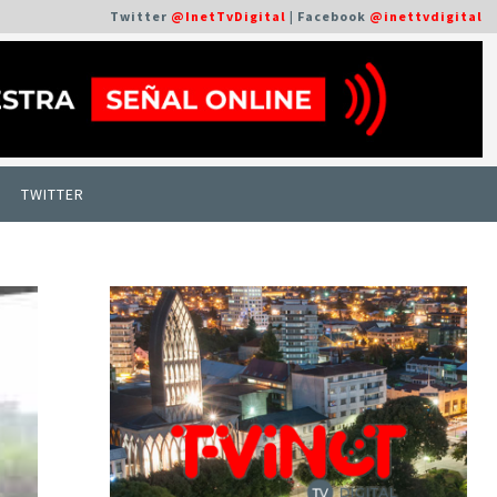
Twitter
@InetTvDigital
| Facebook
@inettvdigital
TWITTER