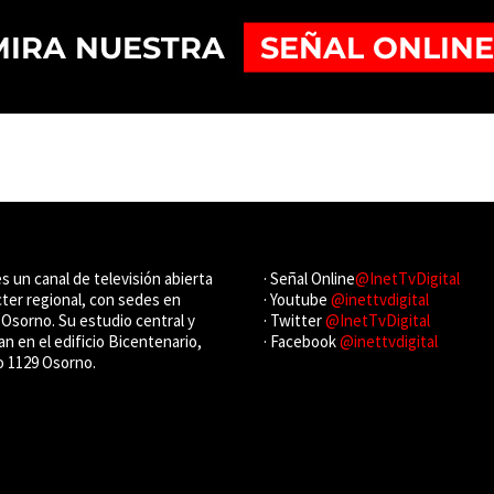
es un canal de televisión abierta
· Señal Online
@InetTvDigital
cter regional, con sedes en
· Youtube
@inettvdigital
Osorno. Su estudio central y
· Twitter
@InetTvDigital
an en el edificio Bicentenario,
· Facebook
@inettvdigital
o 1129 Osorno.