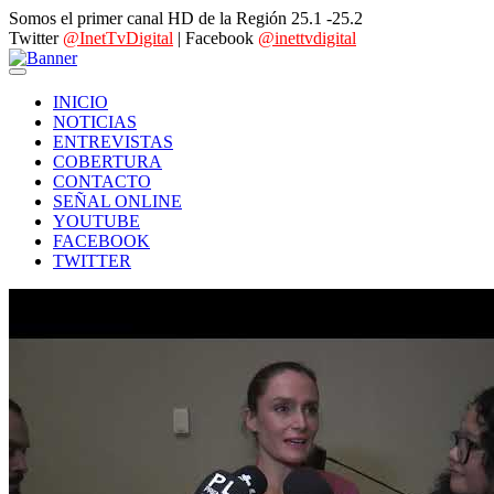
Somos el primer canal HD de la Región 25.1 -25.2
Twitter
@InetTvDigital
| Facebook
@inettvdigital
INICIO
NOTICIAS
ENTREVISTAS
COBERTURA
CONTACTO
SEÑAL ONLINE
YOUTUBE
FACEBOOK
TWITTER