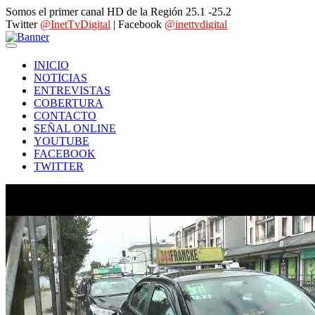
Somos el primer canal HD de la Región 25.1 -25.2
Twitter
@InetTvDigital
| Facebook
@inettvdigital
INICIO
NOTICIAS
ENTREVISTAS
COBERTURA
CONTACTO
SEÑAL ONLINE
YOUTUBE
FACEBOOK
TWITTER